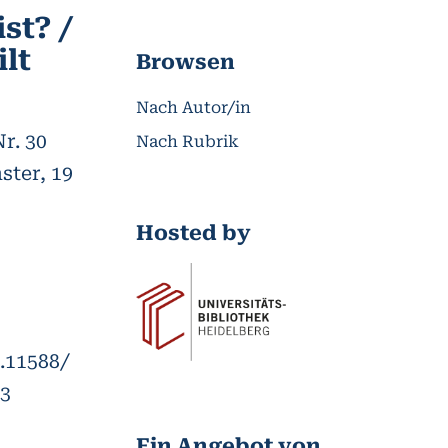
st? /
lt
Browsen
Nach Autor/in
Nr. 30
Nach Rubrik
ster
, 19
Hosted by
0.11588/
63
Ein Angebot von