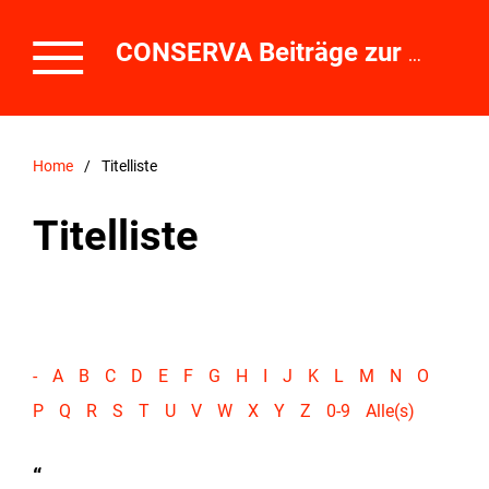
CONSERVA Beiträge zur Erhaltung von Kunst- und Kulturgut
Home
/
Titelliste
Titelliste
-
A
B
C
D
E
F
G
H
I
J
K
L
M
N
O
P
Q
R
S
T
U
V
W
X
Y
Z
0-9
Alle(s)
“