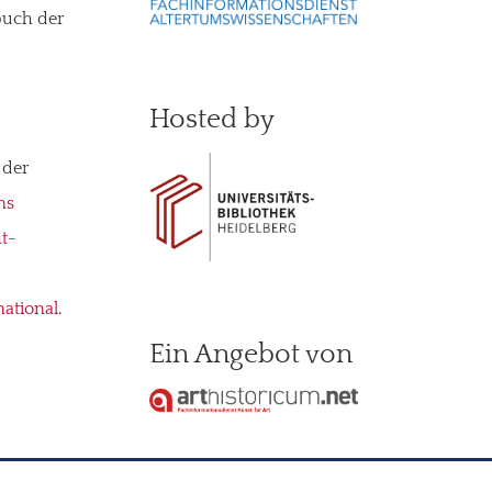
buch der
Hosted by
 der
ns
t-
national
.
Ein Angebot von