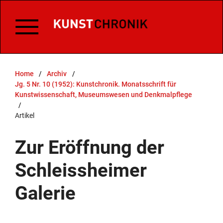
Home
/
Archiv
/
Jg. 5 Nr. 10 (1952): Kunstchronik. Monatsschrift für
Kunstwissenschaft, Museumswesen und Denkmalpflege
/
Artikel
Zur Eröffnung der
Schleissheimer
Galerie