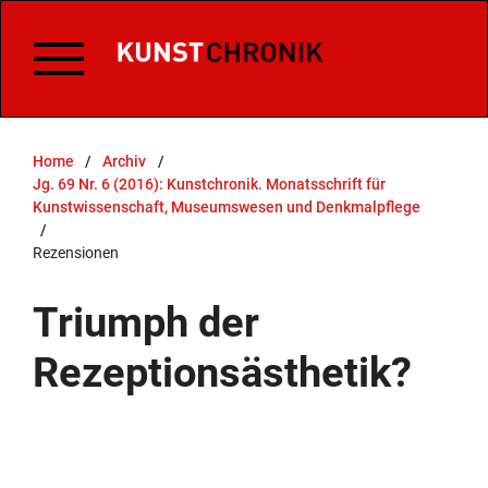
Home
/
Archiv
/
Jg. 69 Nr. 6 (2016): Kunstchronik. Monatsschrift für
Kunstwissenschaft, Museumswesen und Denkmalpflege
/
Rezensionen
Triumph der
Rezeptionsästhetik?