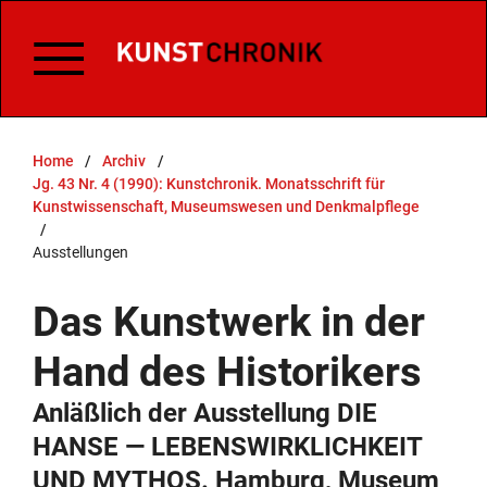
Home
/
Archiv
/
Jg. 43 Nr. 4 (1990): Kunstchronik. Monatsschrift für
Kunstwissenschaft, Museumswesen und Denkmalpflege
/
Ausstellungen
Das Kunstwerk in der
Hand des Historikers
Anläßlich der Ausstellung DIE
HANSE — LEBENSWIRKLICHKEIT
UND MYTHOS. Hamburg, Museum