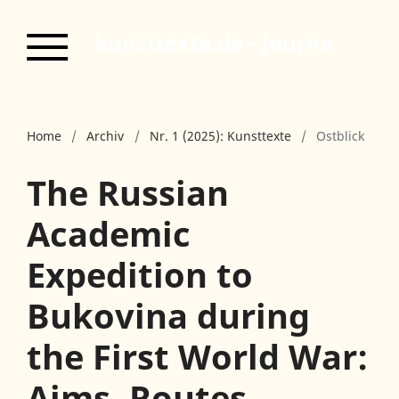
kunsttexte.de - Journal für Kunst- und Bildgeschichte
Home
/
Archiv
/
Nr. 1 (2025): Kunsttexte
/
Ostblick
The Russian
Academic
Expedition to
Bukovina during
the First World War:
Aims, Routes,