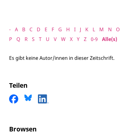
-
A
B
C
D
E
F
G
H
I
J
K
L
M
N
O
P
Q
R
S
T
U
V
W
X
Y
Z
0-9
Alle(s)
Es gibt keine Autor/innen in dieser Zeitschrift.
Teilen
Browsen