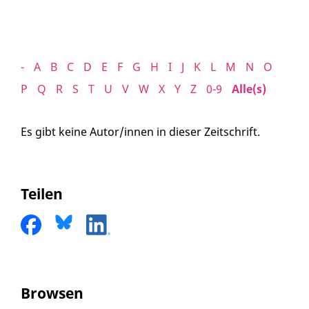
-
A
B
C
D
E
F
G
H
I
J
K
L
M
N
O
P
Q
R
S
T
U
V
W
X
Y
Z
0-9
Alle(s)
Es gibt keine Autor/innen in dieser Zeitschrift.
Teilen
Browsen