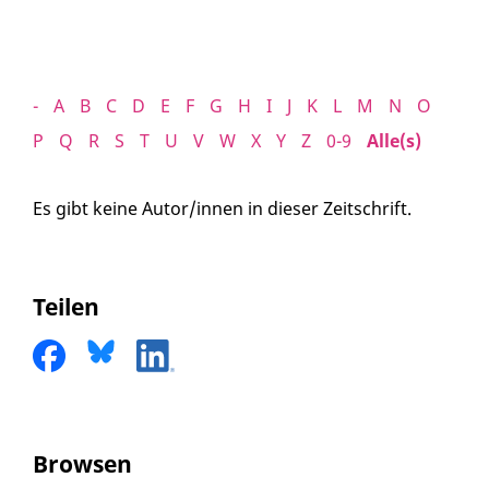
-
A
B
C
D
E
F
G
H
I
J
K
L
M
N
O
P
Q
R
S
T
U
V
W
X
Y
Z
0-9
Alle(s)
Es gibt keine Autor/innen in dieser Zeitschrift.
Teilen
Browsen