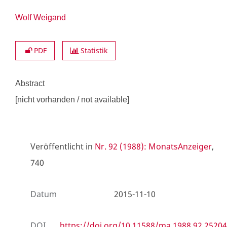
Wolf Weigand
PDF
Statistik
Abstract
[nicht vorhanden / not available]
Veröffentlicht in
Nr. 92 (1988): MonatsAnzeiger
,
740
Datum
2015-11-10
DOI
https://doi.org/10.11588/ma.1988.92.25204