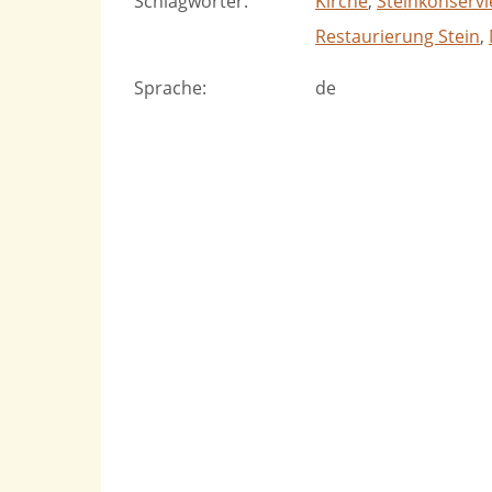
Schlagwörter
:
Kirche
,
Steinkonserv
Restaurierung Stein
,
Sprache
:
de