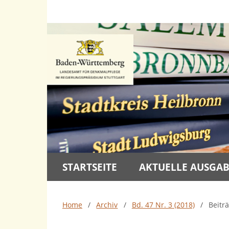
STARTSEITE
AKTUELLE AUSGA
Home
/
Archiv
/
Bd. 47 Nr. 3 (2018)
/
Beitr