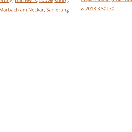
ierung
,
Dachwerk
,
Ludwigsburg
,
w.2018.3.50130
Marbach am Neckar
,
Sanierung