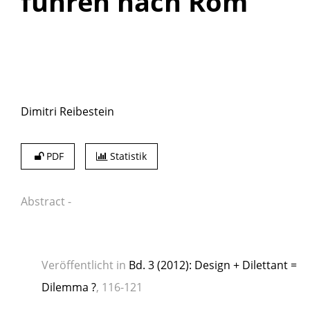
führen nach Rom
Dimitri Reibestein
PDF
Statistik
Abstract
-
Veröffentlicht in
Bd. 3 (2012): Design + Dilettant =
Dilemma ?
, 116-121