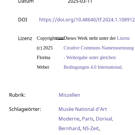
Datum
2025-03-11
DOI
https://doi.org/10.48640/tf.2024.1.108912
Lizenz
Copyright
Dieses Werk steht unter der
Lizenz
(c) 2025
Creative Commons Namensnennung
Florina
- Weitergabe unter gleichen
Weber
Bedingungen 4.0 International
.
Rubrik
:
Miszellen
Schlagwörter
:
Musée National d’Art
Moderne
,
Paris
,
Dorival,
Bernhard
,
NS-Zeit
,